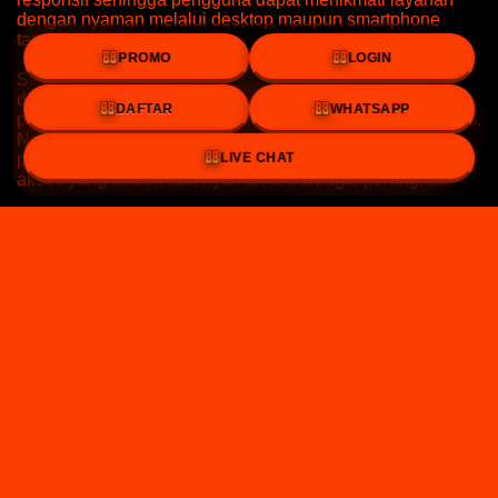
dengan nyaman melalui desktop maupun smartphone
tanpa kendala.
PROMO
LOGIN
Sebagai situs sports Asia dengan sistem yang terus
diperbarui, IDCWIN88 menghadirkan berbagai pilihan
DAFTAR
WHATSAPP
permainan digital populer dalam satu platform yang praktis.
Navigasi yang sederhana, tampilan responsif, serta
LIVE CHAT
performa server yang konsisten memberikan pengalaman
akses yang efisien dan nyaman di berbagai perangkat.
Keunggulan utama IDCWIN88 terletak pada sistem
login
aman
yang didukung teknologi keamanan modern serta
link alternatif terbaru 2026
yang selalu diperbarui. Dengan
demikian, pengguna tetap dapat mengakses platform
secara lancar, cepat, dan stabil kapan pun dibutuhkan
tanpa mengurangi kenyamanan selama menggunakan
layanan.
Selain menyediakan akses resmi yang mudah digunakan,
IDCWIN88 juga mengoptimalkan kualitas layanan melalui
waktu muat halaman yang cepat, infrastruktur server yang
stabil, dan desain antarmuka yang responsif. Kombinasi
tersebut menghadirkan pengalaman digital yang lebih
praktis sesuai kebutuhan pengguna modern.